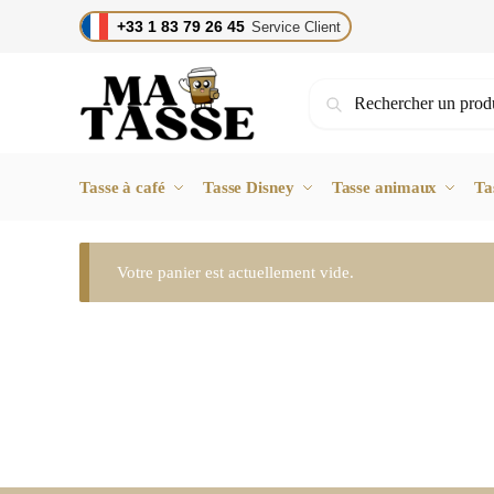
Skip
Skip
+33 1 83 79 26 45
Service Client
to
to
navigation
content
Recherche
Recherche
pour :
Tasse à café
Tasse Disney
Tasse animaux
Ta
Votre panier est actuellement vide.