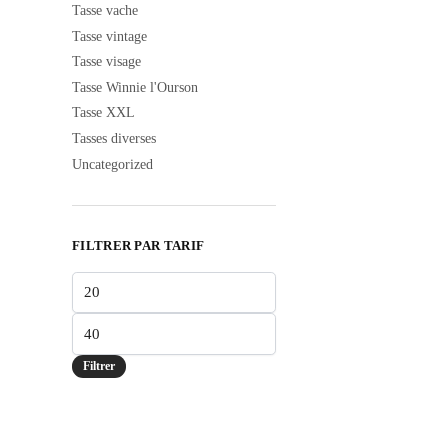
Tasse vache
Tasse vintage
Tasse visage
Tasse Winnie l'Ourson
Tasse XXL
Tasses diverses
Uncategorized
FILTRER PAR TARIF
Prix
min
Prix
max
Filtrer