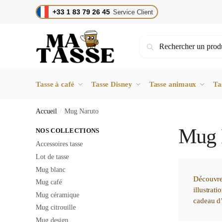
Skip
Skip
+33 1 83 79 26 45
Service Client
to
to
navigation
content
Recherche
Recherche
pour :
Tasse à café
Tasse Disney
Tasse animaux
Ta
Accueil
/
Mug Naruto
Mug 
NOS COLLECTIONS
Accessoires tasse
Lot de tasse
Mug blanc
Découvre
Mug café
illustrat
Mug céramique
cadeau 
Mug citrouille
Mug design