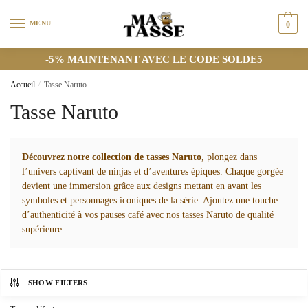
Skip
Skip
to
to
MENU
0
navigation
content
-5% MAINTENANT AVEC LE CODE SOLDE5
Accueil
/
Tasse Naruto
Tasse Naruto
Découvrez notre collection de tasses Naruto
, plongez dans
l’univers captivant de ninjas et d’aventures épiques. Chaque gorgée
devient une immersion grâce aux designs mettant en avant les
symboles et personnages iconiques de la série. Ajoutez une touche
d’authenticité à vos pauses café avec nos tasses Naruto de qualité
supérieure.
SHOW FILTERS