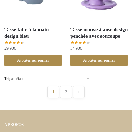
Tasse faite à la main
Tasse mauve à anse design
design bleu
penchée avec soucoupe
29,90
€
34,90
€
Ajouter au panier
Ajouter au panier
1
2
A PROPOS