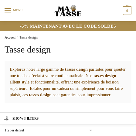
Skip
Skip
to
to
MENU
0
navigation
content
-5% MAINTENANT AVEC LE CODE SOLDE5
Accueil
/
Tasse design
Tasse design
Explorez notre large gamme de
tasses design
parfaites pour ajouter
une touche d’éclat à votre routine matinale. Nos
tasses design
allient style et fonctionnalité, offrant une expérience de boisson
supérieure. Idéales pour un cadeau ou simplement pour vous faire
plaisir, ces
tasses design
sont garanties pour impressionner.
SHOW FILTERS