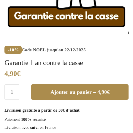
Code
NOEL
jusqu'au 22/12/2025
-10%
Garantie 1 an contre la casse
4,90
€
quantité
Ajouter au panier – 4,90€
de
Garantie
1
Livraison gratuite à partir de 30€ d’achat
an
Paiement
100%
sécurisé
contre
Livraison avec
suivi
en France
la