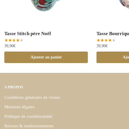
Tasse Stitch père Noël
Tasse Bourriqu
39,90
€
39,90
€
Ajouter au panier
Ajo
A PROPOS
Conditions générales de ventes
Mentions légales
Politique de confidentialité
Retours & remboursements