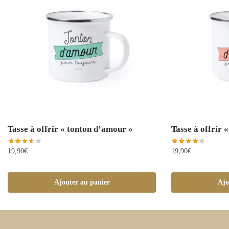
Tasse à offrir « tonton d’amour »
Tasse à offrir 
19,90
€
19,90
€
Ajouter au panier
Ajo