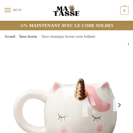
MENU
0
-5% MAINTENANT AVEC LE CODE SOLDE5
Accueil
/
Tasse licorne
/
Tasse céramique licorne corne brillante