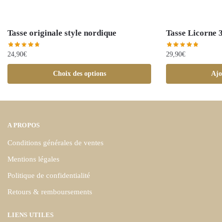
Tasse originale style nordique
Tasse Licorne 
24,90
€
29,90
€
Choix des options
Ajo
A PROPOS
Conditions générales de ventes
Mentions légales
Politique de confidentialité
Retours & remboursements
LIENS UTILES