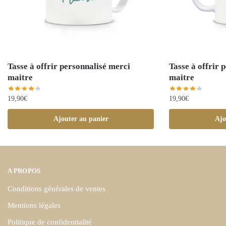
Tasse à offrir personnalisé merci
Tasse à offrir 
maitre
maitre
19,90
€
19,90
€
Ajouter au panier
Ajo
A PROPOS
Conditions générales de ventes
Mentions légales
Politique de confidentialité