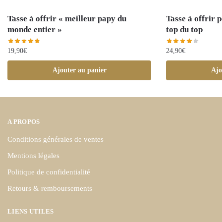
Tasse à offrir « meilleur papy du
Tasse à offrir 
monde entier »
top du top
19,90
€
24,90
€
Ajouter au panier
Ajo
A PROPOS
Conditions générales de ventes
Mentions légales
Politique de confidentialité
Retours & remboursements
LIENS UTILES